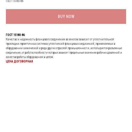
ГОСТ 15180-86
BUY NOW
ГОСТ 15180-86
Качество и надежность фланцевого соединения во многом зависит от уплотнительной
прокладки.герметичных системах уплотнений фланцевых соединений, применяемых в
оборудовании химической и ряда других отраслей промышленности, используются разъемные
соединения, от работоспособности которых зависят предельные значения рабочих давлений и
качество работы оборудования в целом.
ЦЕНА ДОГОВОРНАЯ